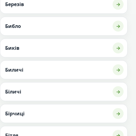
Березів
→
Библо
→
Биків
→
Биличі
→
Біличі
→
Бірчиці
→
Бітля
→