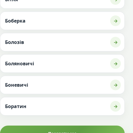
Боберка
→
Болозів
→
Боляновичі
→
Боневичі
→
Боратин
→