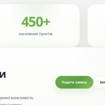
450+
населених пунктів
ти
Подати заявку
За
іримо можливість
упні кроки.