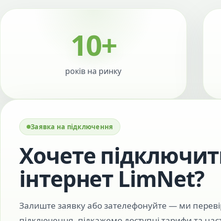
10+
років на ринку
Заявка на підключення
Хочете підключи
інтернет LimNet?
Залиште заявку або зателефонуйте — ми перев
підключення, підкажемо доступні тарифи та наст