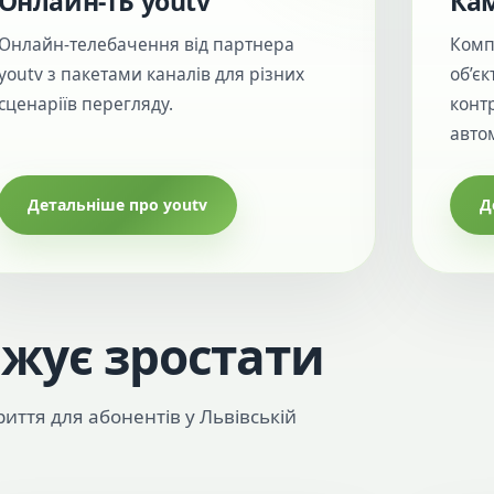
Онлайн-ТБ youtv
Кам
Онлайн-телебачення від партнера
Комп
youtv з пакетами каналів для різних
об’єк
сценаріїв перегляду.
конт
авто
Детальніше про youtv
Д
жує зростати
иття для абонентів у Львівській