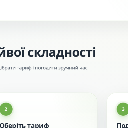
йвої складності
ібрати тариф і погодити зручний час
2
3
Оберіть тариф
По