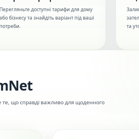
Перегляньте доступні тарифи для дому
Зали
або бізнесу та знайдіть варіант під ваші
зате
потреби.
та ут
imNet
е те, що справді важливо для щоденного