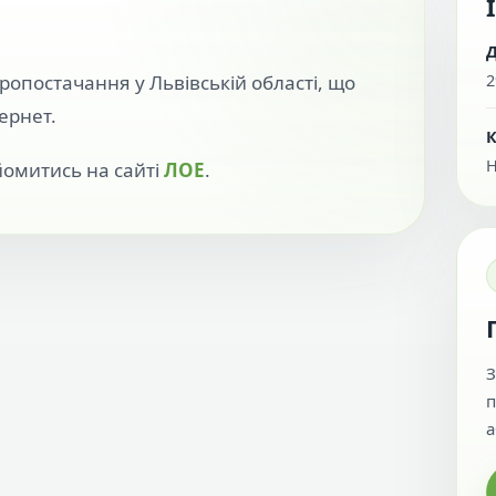
Д
2
опостачання у Львівській області, що
ернет.
К
йомитись на сайті
ЛОЕ
.
З
п
а