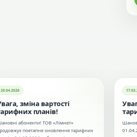
20.04.2026
17.03
Увага, зміна вартості
Уваг
тарифних планів!
тар
ановні абоненти! ТОВ «Лімнет»
Шанов
родовжує поетапне оновлення тарифних
01.04.