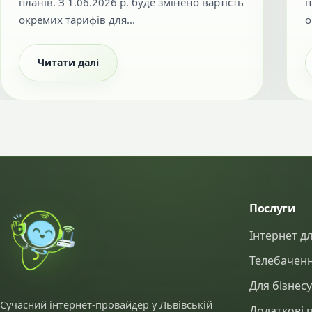
планів. З 1.06.2026 р. буде змінено вартість
п
окремих тарифів для...
о
Читати далі
Послуги
Інтернет д
Телебаченн
Для бізнес
Сучасний інтернет-провайдер у Львівській
Додаткові 