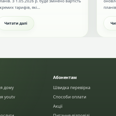
ланів. З 1.05.2026 р. буде змінено вартість
оновл
кремих тарифів, які...
планів
Читати далі
Чи
Абонентам
ля дому
Швидка перевірка
я youtv
Способи оплати
у
Акції
послуги
Питання-відповіді