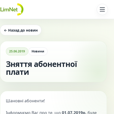
Перейти до контенту
← Назад до новин
25.06.2019
Новини
Зняття абонентної
плати
Шановні абоненти!
Інформуємо Вас про те, що
01.07.2019р.
буде