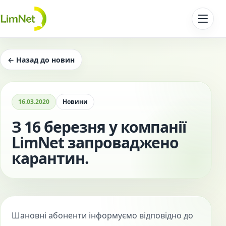
Перейти до контенту
← Назад до новин
16.03.2020
Новини
З 16 березня у компанії
LimNet запроваджено
карантин.
Шановні абоненти інформуємо відповідно до