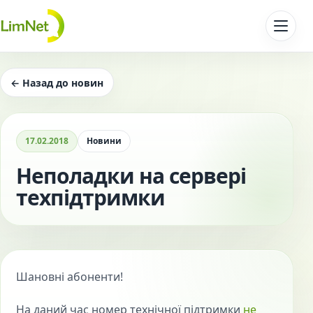
Перейти до контенту
← Назад до новин
17.02.2018
Новини
Неполадки на сервері
техпідтримки
Шановні абоненти!
На даний час номер технічної підтримки
не