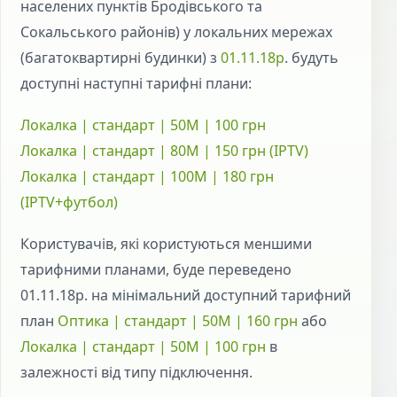
населених пунктів Бродівського та
Сокальського районів) у локальних мережах
(багатоквартирні будинки) з
01.11.18р
. будуть
доступні наступні тарифні плани:
Локалка | стандарт | 50М | 100 грн
Локалка | стандарт | 80М | 150 грн (IPTV)
Локалка | стандарт | 100М | 180 грн
(IPTV+футбол)
Користувачів, які користуються меншими
тарифними планами, буде переведено
01.11.18р. на мінімальний доступний тарифний
план
Оптика | стандарт | 50М | 160 грн
або
Локалка | стандарт | 50М | 100 грн
в
залежності від типу підключення.