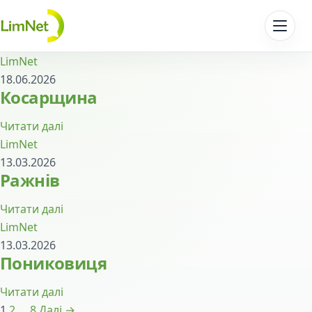
Перейти до контенту
LimNet
18.06.2026
Косарщина
Читати далі
LimNet
13.03.2026
Ражнів
Читати далі
LimNet
13.03.2026
Пониковиця
Читати далі
Пагінація записів
1
2
…
8
Далі →