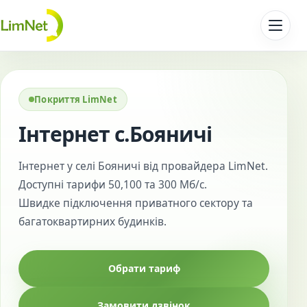
Перейти до контенту
Покриття LimNet
Інтернет с.Бояничі
Інтернет у селі Бояничі від провайдера LimNet.
Доступні тарифи 50,100 та 300 Мб/с.
Швидке підключення приватного сектору та
багатоквартирних будинків.
Обрати тариф
Замовити дзвінок