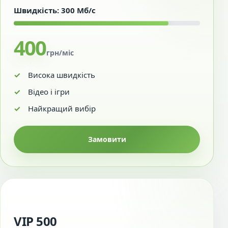
Швидкість: 300 Мб/с
400
грн/міс
Висока швидкість
Відео і ігри
Найкращий вибір
Замовити
VIP 500