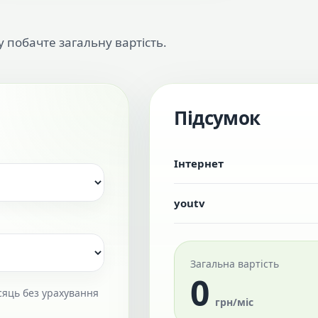
у побачте загальну вартість.
Підсумок
Інтернет
youtv
Загальна вартість
0
сяць без урахування
грн/міс