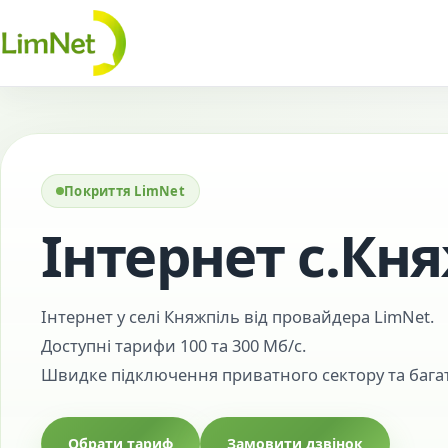
Перейти до контенту
Покриття LimNet
Інтернет с.Кн
Інтернет у селі Княжпіль від провайдера LimNet.
Доступні тарифи 100 та 300 Мб/с.
Швидке підключення приватного сектору та бага
Обрати тариф
Замовити дзвінок