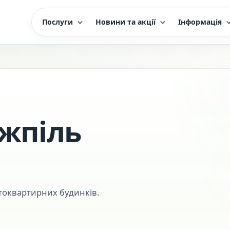
Послуги
Новини та акції
Інформація
яжпіль
токвартирних будинків.