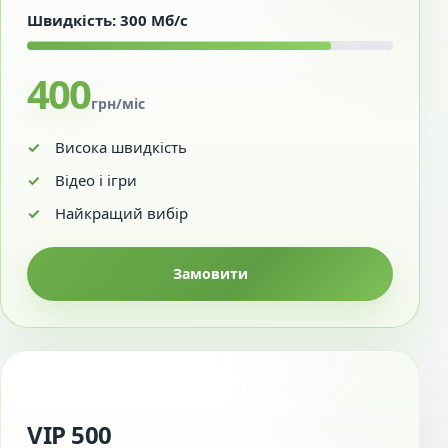
Швидкість: 300 Мб/с
400
грн/міс
Висока швидкість
Відео і ігри
Найкращий вибір
Замовити
VIP 500