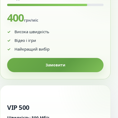
400
грн/міс
Висока швидкість
Відео і ігри
Найкращий вибір
Замовити
VIP 500
Швидкість: 500 Мб/с