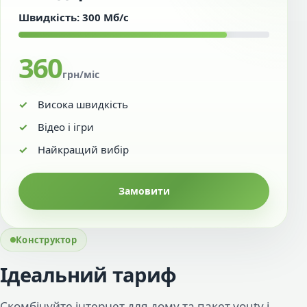
Швидкість: 300 Мб/с
360
грн/міс
Висока швидкість
Відео і ігри
Найкращий вибір
Замовити
Конструктор
Ідеальний тариф
Скомбінуйте інтернет для дому та пакет youtv і