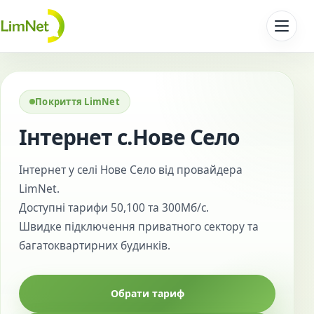
Перейти до контенту
Покриття LimNet
Інтернет с.Нове Село
Інтернет у селі Нове Село від провайдера
LimNet.
Доступні тарифи 50,100 та 300Мб/с.
Швидке підключення приватного сектору та
багатоквартирних будинків.
Обрати тариф