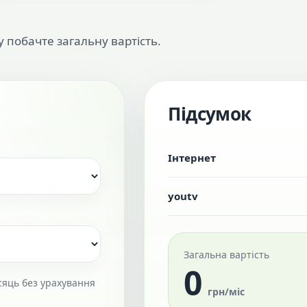
у побачте загальну вартість.
Підсумок
Інтернет
youtv
Загальна вартість
0
сяць без урахування
грн/міс