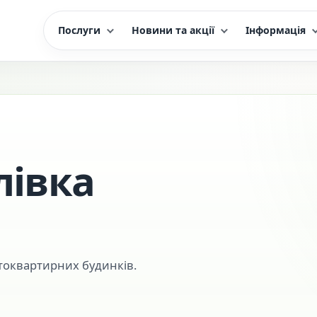
Послуги
Новини та акції
Інформація
лівка
токвартирних будинків.