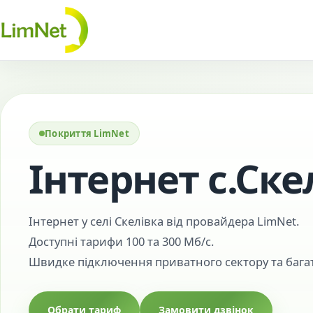
Перейти до контенту
Покриття LimNet
Інтернет с.Ске
Інтернет у селі Скелівка від провайдера LimNet.
Доступні тарифи 100 та 300 Мб/с.
Швидке підключення приватного сектору та бага
Обрати тариф
Замовити дзвінок