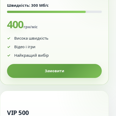
Швидкість: 300 Мб/с
400
грн/міс
Висока швидкість
Відео і ігри
Найкращий вибір
Замовити
VIP 500