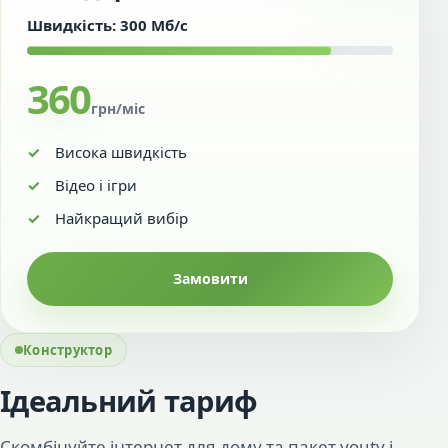
Швидкість: 300 Мб/с
360
грн/міс
Висока швидкість
Відео і ігри
Найкращий вибір
Замовити
Конструктор
Ідеальний тариф
Скомбінуйте інтернет для дому та пакет youtv і