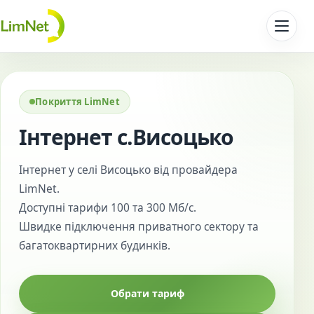
Перейти до контенту
Покриття LimNet
Інтернет с.Висоцько
Інтернет у селі Висоцько від провайдера
LimNet.
Доступні тарифи 100 та 300 Мб/с.
Швидке підключення приватного сектору та
багатоквартирних будинків.
Обрати тариф