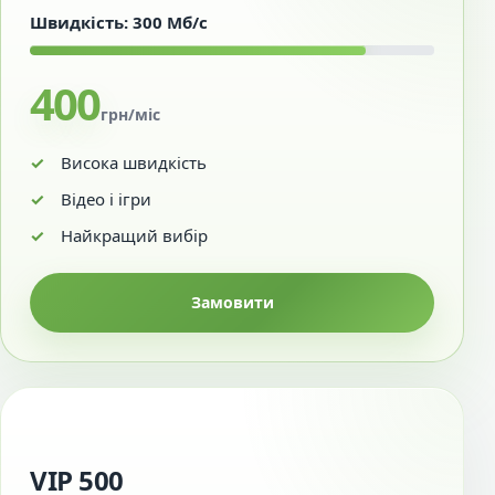
Швидкість: 300 Мб/с
400
грн/міс
Висока швидкість
Відео і ігри
Найкращий вибір
Замовити
VIP 500