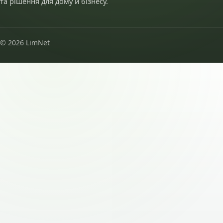
та рішення для дому й бізнесу.
© 2026 LimNet