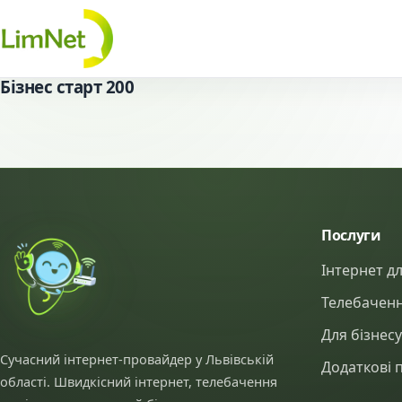
Перейти до контенту
Бізнес старт 200
Послуги
Інтернет д
Телебаченн
Для бізнес
Сучасний інтернет-провайдер у Львівській
Додаткові 
області. Швидкісний інтернет, телебачення